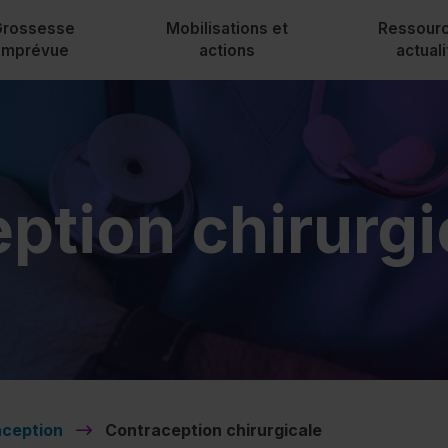
Grossesse
Mobilisations et
Ressourc
imprévue
actions
actual
Nouvelles
Communiqués
Bulletin L’Inf
ption chirurgi
Rapports d’act
Escouade Ca
Historique IV
ception
Contraception chirurgicale
Contactez-no