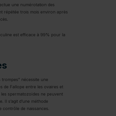
fectue une numérotation des
t répétée trois mois environ après
ccès.
asculine est efficace à 99% pour la
es
es trompes” nécessite une
s de Fallope entre les ovaires et
s, les spermatozoïdes ne peuvent
. Il s’agit d’une méthode
e contrôle de naissances.