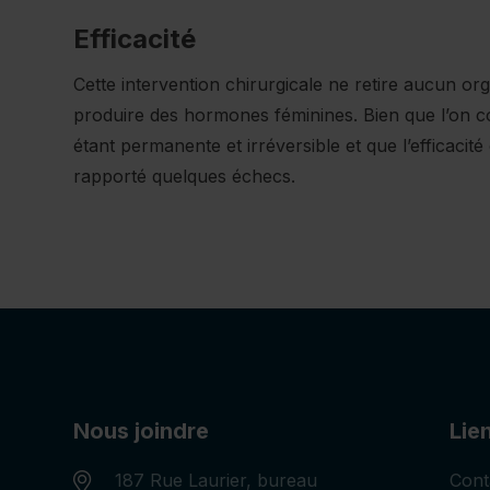
Efficacité
Cette intervention chirurgicale ne retire aucun or
produire des hormones féminines. Bien que l’on
étant permanente et irréversible et que l’efficacit
rapporté quelques échecs.
Nous joindre
Lien
187 Rue Laurier, bureau
Cont