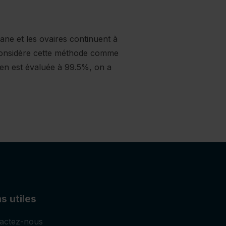
gane et les ovaires continuent à
 considère cette méthode comme
é en est évaluée à 99.5%, on a
s utiles
actez-nous