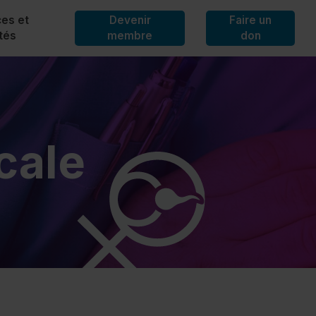
es et
Devenir
Faire un
ités
membre
don
 de presse
ormative
cale
ivités
outchouc
G
us