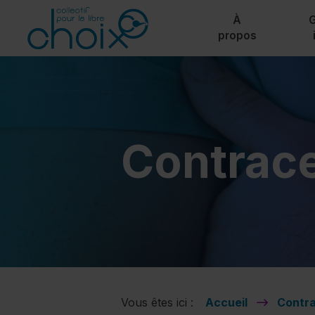
Collectif pour le Libre Choix - Allez à la page d’accueil
Aller au contenu
À
propos
Contrace
Vous êtes ici :
Accueil
Contra