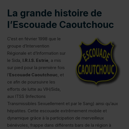
La grande histoire de
Co
l’Escouade Caoutchouc
C’est en février 1998 que le
groupe d’Intervention
Régionale et d’Information sur
le Sida,
I.R.I.S. Estrie
, a mis
sur pied pour la première fois
l’
Escouade Caoutchouc
, et
ce afin de poursuivre les
efforts de lutte au VIH/Sida,
aux ITSS (Infections
Transmissibles Sexuellement et par le Sang) ainsi qu’aux
hépatites. Cette escouade extrêmement mobile et
dynamique grâce à la participation de merveilleux
Pl
bénévoles, frappe dans différents bars de la région à