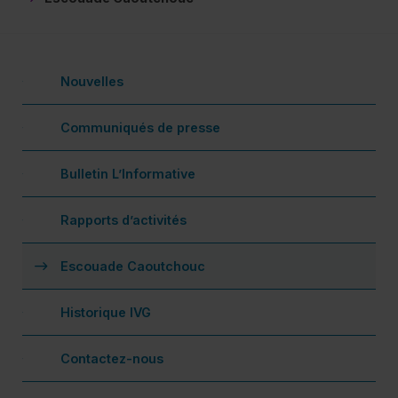
Nouvelles
Communiqués de presse
Bulletin L’Informative
Rapports d’activités
(actuellement sélectionné)
Escouade Caoutchouc
De
Historique IVG
Fa
Contactez-nous
Ac