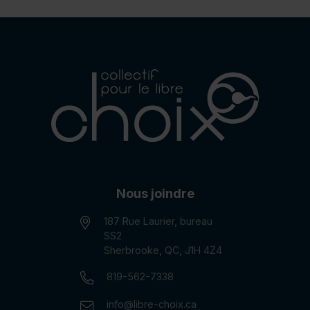
Nous joindre
187 Rue Laurier, bureau
SS2
Sherbrooke, QC, J1H 4Z4
Numéro de téléphone:
819-562-7338
Courriel:
info@libre-choix.ca