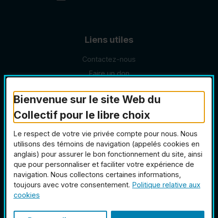
Liens utiles
Contactez-nous
(actuellement sélectionné
Faire un don
Plan du site
Bienvenue sur le site Web du
Accessibilité
Collectif pour le libre choix
Politique de confidentialité
Le respect de votre vie privée compte pour nous. Nous
utilisons des témoins de navigation (appelés cookies en
anglais) pour assurer le bon fonctionnement du site, ainsi
que pour personnaliser et faciliter votre expérience de
navigation. Nous collectons certaines informations,
Copyright © 2026 Collectif pour le Libre Choix. Tous droits
toujours avec votre consentement.
Politique relative aux
réservés.
cookies
Personnaliser les cookies
(ce lien s’ouvrira dans
Conception :
Ekloweb