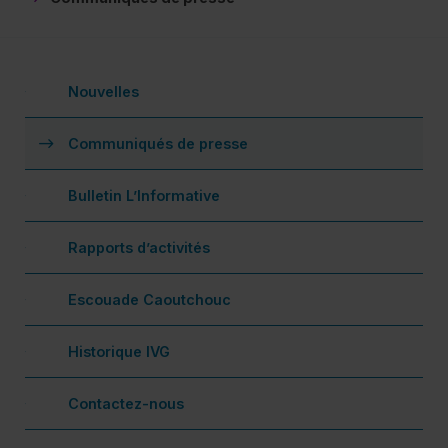
Nouvelles
(actuellement sélectionné)
Communiqués de presse
Bulletin L’Informative
Rapports d’activités
Escouade Caoutchouc
De
Historique IVG
Fa
Contactez-nous
Ac