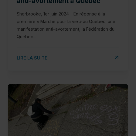
anti-avortement à Québec
Sherbrooke, 1er juin 2024 – En réponse à la
première « Marche pour la vie » au Québec, une
manifestation anti-avortement, la Fédération du
Québec...
SUR RIPOSTE PRO-CHOIX : DES GROUPES RIPOSTEN
LIRE LA SUITE