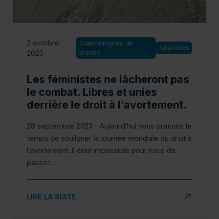
2 octobre
Communiqués de
Nouvelles
presse
2023
Les féministes ne lâcheront pas
le combat. Libres et unies
derrière le droit à l’avortement.
28 septembre 2023 – Aujourd’hui nous prenons le
temps de souligner la journée mondiale du droit à
l’avortement. Il était impossible pour nous de
passer...
SUR LES FÉMINISTES NE LÂCHERONT PAS LE COMBAT.
LIRE LA SUITE