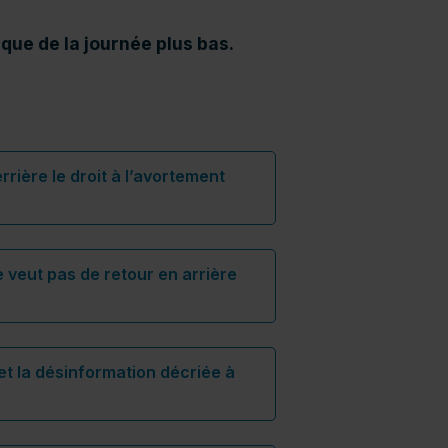
que de la journée plus bas.
rrière le droit à l’avortement
e lien s’ouvrira dans une nouvelle fenêtre)"
e veut pas de retour en arrière
lle fenêtre)"
 et la désinformation décriée à
 s’ouvrira dans une nouvelle fenêtre)"