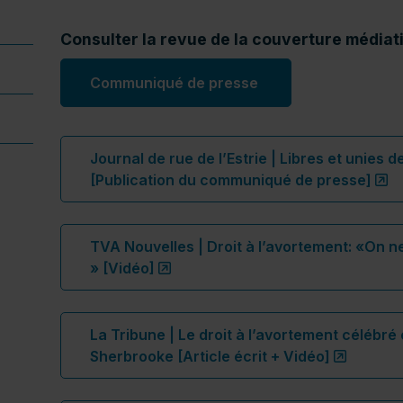
Consulter la revue de la couverture médiati
Communiqué de presse
Journal de rue de l’Estrie |
Libres et unies de
(c
[Publication du communiqué de presse]
TVA Nouvelles |
Droit à l’avortement: «On n
(ce lien s’ouvrira dans une nouve
» [Vidéo]
La Tribune |
Le droit à l’avortement célébré
(ce lien
Sherbrooke [Article écrit + Vidéo]