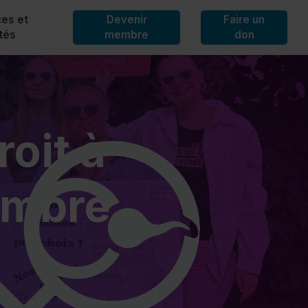
es et
Devenir
Faire un
ités
membre
don
 de presse
oit à
ormative
ivités
embre
outchouc
G
us