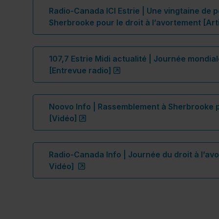
Radio-Canada ICI Estrie |
Une vingtaine de 
Sherbrooke pour le droit à l’avortement [Arti
107,7 Estrie Midi actualité | Journée mondial
(ce lien s’ouvrira dans u
[Entrevue radio]
Noovo Info | Rassemblement à Sherbrooke po
(ce lien s’ouvrira dans une nouvel
[Vidéo]
Radio-Canada Info | Journée du droit à l’avo
(ce lien s’ouvrira dans une nouvell
Vidéo]