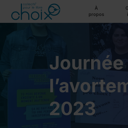
Collectif pour le Libre Choix - Allez à la page d’accueil
Aller au contenu
À
propos
Journée 
l’avorte
2023