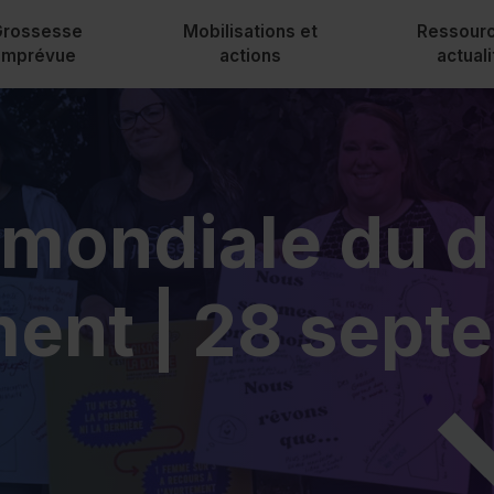
Grossesse
Mobilisations et
Ressourc
imprévue
actions
actual
Nouvelles
Communiqués
mondiale du dr
Bulletin L’Inf
Rapports d’act
ment | 28 sept
Escouade Ca
Historique IV
Contactez-no