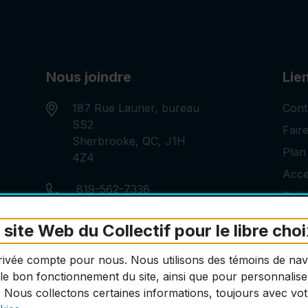
Nous joindre
Lien
187 Rue Laurier, bureau
Cont
SS2
Fair
Sherbrooke, QC, J1H
Plan 
4Z4
Acces
Numéro de téléphone:
819-562-7338
Polit
Courriel:
info@libre-choix.ca
site Web du Collectif pour le libre cho
privée compte pour nous. Nous utilisons des témoins de nav
le bon fonctionnement du site, ainsi que pour personnaliser 
. Nous collectons certaines informations, toujours avec vo