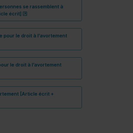
personnes se rassemblent à
(ce lien s’ouvrira dans une nouvelle fenêtre)
cle écrit]
e pour le droit à l’avortement
ne nouvelle fenêtre)"
ur le droit à l’avortement
le fenêtre)"
rtement [Article écrit +
e fenêtre)"