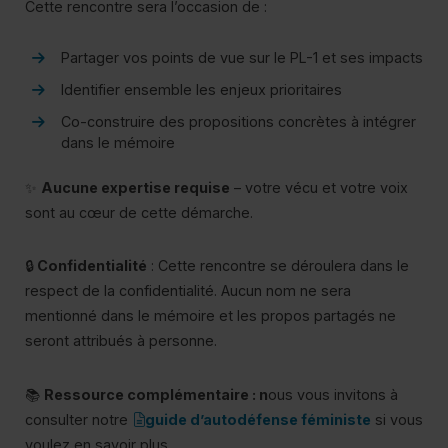
Cette rencontre sera l’occasion de :
Partager vos points de vue sur le PL-1 et ses impacts
Identifier ensemble les enjeux prioritaires
Co-construire des propositions concrètes à intégrer
dans le mémoire
✨
Aucune expertise requise
– votre vécu et votre voix
sont au cœur de cette démarche.
🔒
Confidentialité
: Cette rencontre se déroulera dans le
respect de la confidentialité. Aucun nom ne sera
mentionné dans le mémoire et les propos partagés ne
seront attribués à personne.
📚
Ressource complémentaire : n
ous vous invitons à
(pdf)
consulter notre
guide d’autodéfense féministe
si vous
voulez en savoir plus.