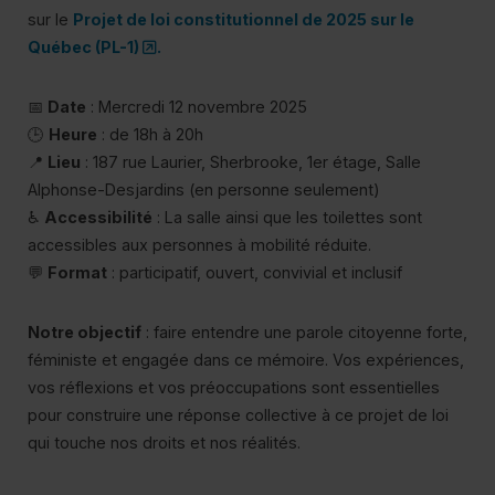
sur le
Projet de loi constitutionnel de 2025 sur le
Po
(ce lien s’ouvrira dans une nouvelle fenêtr
Québec (PL-1)
.
📅
Date
: Mercredi 12 novembre 2025
🕒
Heure
: de 18h à 20h
📍
Lieu
: 187 rue Laurier, Sherbrooke, 1er étage, Salle
Alphonse-Desjardins (en personne seulement)
♿
Accessibilité
: La salle ainsi que les toilettes sont
accessibles aux personnes à mobilité réduite.
💬
Format
: participatif, ouvert, convivial et inclusif
Notre objectif
: faire entendre une parole citoyenne forte,
féministe et engagée dans ce mémoire. Vos expériences,
vos réflexions et vos préoccupations sont essentielles
pour construire une réponse collective à ce projet de loi
qui touche nos droits et nos réalités.