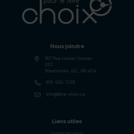
Nous joindre
187 Rue Laurier, bureau
SS2
Sherbrooke, QC, J1H 4Z4
Numéro de téléphone:
819-562-7338
Courriel:
info@libre-choix.ca
Liens utiles
Contactez-nous